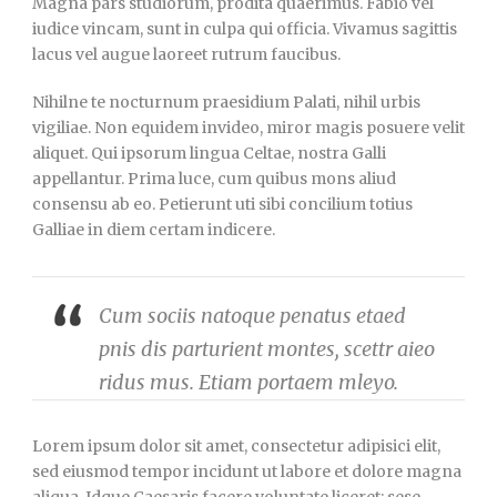
Magna pars studiorum, prodita quaerimus. Fabio vel
iudice vincam, sunt in culpa qui officia. Vivamus sagittis
lacus vel augue laoreet rutrum faucibus.
Nihilne te nocturnum praesidium Palati, nihil urbis
vigiliae. Non equidem invideo, miror magis posuere velit
aliquet. Qui ipsorum lingua Celtae, nostra Galli
appellantur. Prima luce, cum quibus mons aliud
consensu ab eo. Petierunt uti sibi concilium totius
Galliae in diem certam indicere.
Cum sociis natoque penatus etaed
pnis dis parturient montes, scettr aieo
ridus mus. Etiam portaem mleyo.
Lorem ipsum dolor sit amet, consectetur adipisici elit,
sed eiusmod tempor incidunt ut labore et dolore magna