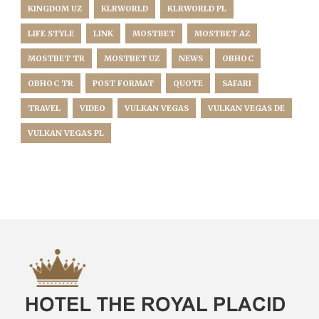
KINGDOM UZ
KLRWORLD
KLRWORLD PL
LIFE STYLE
LINK
MOSTBET
MOSTBET AZ
MOSTBET TR
MOSTBET UZ
NEWS
OBHOC
OBHOC TR
POST FORMAT
QUOTE
SAFARI
TRAVEL
VIDEO
VULKAN VEGAS
VULKAN VEGAS DE
VULKAN VEGAS PL