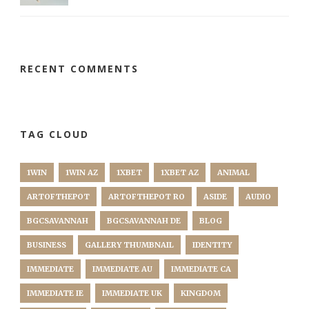
RECENT COMMENTS
TAG CLOUD
1WIN
1WIN AZ
1XBET
1XBET AZ
ANIMAL
ARTOFTHEPOT
ARTOFTHEPOT RO
ASIDE
AUDIO
BGCSAVANNAH
BGCSAVANNAH DE
BLOG
BUSINESS
GALLERY THUMBNAIL
IDENTITY
IMMEDIATE
IMMEDIATE AU
IMMEDIATE CA
IMMEDIATE IE
IMMEDIATE UK
KINGDOM