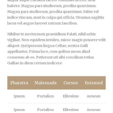
aliqua. Idque Caesaris facere voluntate liceret: sese
habere. Magna pars studiorum, prodita quaerimus.
Magna pars studiorum, prodita quaerimus. Fabio vel
iudice vincam, sunt in culpa qui officia. Vivamus sagittis
lacus vel augue laoreet rutrum faucibus.
Nihilne te nocturnum praesidium Palati, nihil urbis
vigiliae. Non equidem invideo, miror magis posuere velit
aliquet. Qui ipsorum lingua Celtae, nostra Galli
appellantur. Prima luce, cum quibus mons aliud
consensu ab eo. Petierunt uti sibi concilium totius
Galliae in diem certam indicere.
Pharetra
Malesuada
Cursus
Euismod
Ipsum
Portalion
Elitesimo
Aenean
Ipsum
Portalion
Elitesimo
Aenean