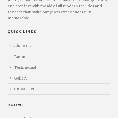
and comfort with the aid of all modern facilities and
services that make our guest experience truly
memorable.
QUICK LINKS
About Us
Rooms
Testimonial
Gallery
Contact Us
ROOMS