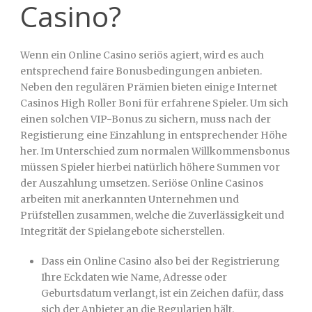
Casino?
Wenn ein Online Casino seriös agiert, wird es auch
entsprechend faire Bonusbedingungen anbieten.
Neben den regulären Prämien bieten einige Internet
Casinos High Roller Boni für erfahrene Spieler. Um sich
einen solchen VIP-Bonus zu sichern, muss nach der
Registierung eine Einzahlung in entsprechender Höhe
her. Im Unterschied zum normalen Willkommensbonus
müssen Spieler hierbei natürlich höhere Summen vor
der Auszahlung umsetzen. Seriöse Online Casinos
arbeiten mit anerkannten Unternehmen und
Prüfstellen zusammen, welche die Zuverlässigkeit und
Integrität der Spielangebote sicherstellen.
Dass ein Online Casino also bei der Registrierung
Ihre Eckdaten wie Name, Adresse oder
Geburtsdatum verlangt, ist ein Zeichen dafür, dass
sich der Anbieter an die Regularien hält.