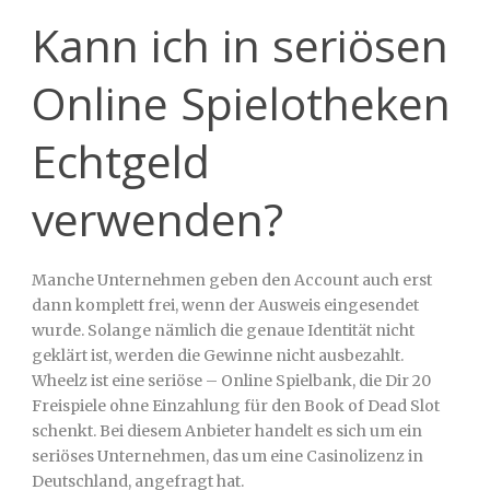
Kann ich in seriösen
Online Spielotheken
Echtgeld
verwenden?
Manche Unternehmen geben den Account auch erst
dann komplett frei, wenn der Ausweis eingesendet
wurde. Solange nämlich die genaue Identität nicht
geklärt ist, werden die Gewinne nicht ausbezahlt.
Wheelz ist eine seriöse – Online Spielbank, die Dir 20
Freispiele ohne Einzahlung für den Book of Dead Slot
schenkt. Bei diesem Anbieter handelt es sich um ein
seriöses Unternehmen, das um eine Casinolizenz in
Deutschland, angefragt hat.