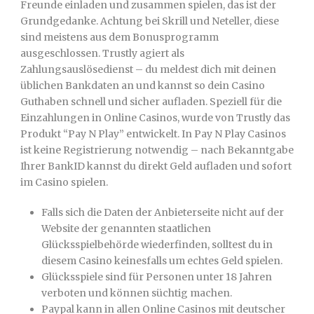
Freunde einladen und zusammen spielen, das ist der
Grundgedanke. Achtung bei Skrill und Neteller, diese
sind meistens aus dem Bonusprogramm
ausgeschlossen. Trustly agiert als
Zahlungsauslösedienst – du meldest dich mit deinen
üblichen Bankdaten an und kannst so dein Casino
Guthaben schnell und sicher aufladen. Speziell für die
Einzahlungen in Online Casinos, wurde von Trustly das
Produkt “Pay N Play” entwickelt. In Pay N Play Casinos
ist keine Registrierung notwendig – nach Bekanntgabe
Ihrer BankID kannst du direkt Geld aufladen und sofort
im Casino spielen.
Falls sich die Daten der Anbieterseite nicht auf der
Website der genannten staatlichen
Glücksspielbehörde wiederfinden, solltest du in
diesem Casino keinesfalls um echtes Geld spielen.
Glücksspiele sind für Personen unter 18 Jahren
verboten und können süchtig machen.
Paypal kann in allen Online Casinos mit deutscher