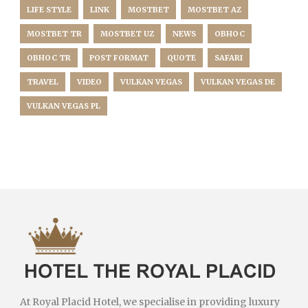
LIFE STYLE
LINK
MOSTBET
MOSTBET AZ
MOSTBET TR
MOSTBET UZ
NEWS
OBHOC
OBHOC TR
POST FORMAT
QUOTE
SAFARI
TRAVEL
VIDEO
VULKAN VEGAS
VULKAN VEGAS DE
VULKAN VEGAS PL
At Royal Placid Hotel, we specialise in providing luxury