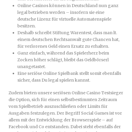
Online Casinos können in Deutschland nun ganz
legal betrieben werden – insofern sie eine
deutsche Lizenz für virtuelle Automatenspiele
besitzen.
Deshalb schreibt Stiftung Warentest, dass man lt.
einem deutschen Rechtsanwalt gute Chancen hat,
für verlorenes Geld einen Ersatz zu erhalten.
Ganz einfach, während das Spielerherz beim
Zocken höher schlägt, bleibt das Geldbörserl
unangetastet.
Eine seriöse Online Spielbank stellt somit ebenfalls
sicher, dass Du legal spielen kannst.
Zudem bieten unsere seriösen Online Casino Testsieger
die Option, sich für einen selbstbestimmten Zeitraum
vom Spielbetrieb auszuschließen oder Limits für
Ausgaben festzulegen. Der Begriff Social Games ist vor
allem mit der Entwicklung der Browserspiele – auf
Facebook und Co entstanden. Dabei steht ebenfalls der