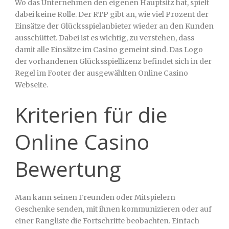
Wo das Unternehmen den eigenen Hauptsitz hat, spielt
dabei keine Rolle. Der RTP gibt an, wie viel Prozent der
Einsätze der Glücksspielanbieter wieder an den Kunden
ausschüttet. Dabei ist es wichtig, zu verstehen, dass
damit alle Einsätze im Casino gemeint sind. Das Logo
der vorhandenen Glücksspiellizenz befindet sich in der
Regel im Footer der ausgewählten Online Casino
Webseite.
Kriterien für die
Online Casino
Bewertung
Man kann seinen Freunden oder Mitspielern
Geschenke senden, mit ihnen kommunizieren oder auf
einer Rangliste die Fortschritte beobachten. Einfach