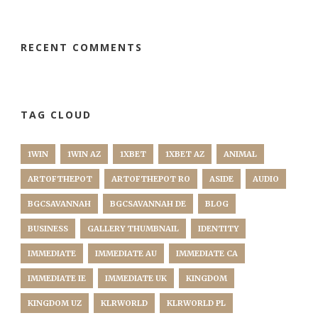
RECENT COMMENTS
TAG CLOUD
1WIN
1WIN AZ
1XBET
1XBET AZ
ANIMAL
ARTOFTHEPOT
ARTOFTHEPOT RO
ASIDE
AUDIO
BGCSAVANNAH
BGCSAVANNAH DE
BLOG
BUSINESS
GALLERY THUMBNAIL
IDENTITY
IMMEDIATE
IMMEDIATE AU
IMMEDIATE CA
IMMEDIATE IE
IMMEDIATE UK
KINGDOM
KINGDOM UZ
KLRWORLD
KLRWORLD PL