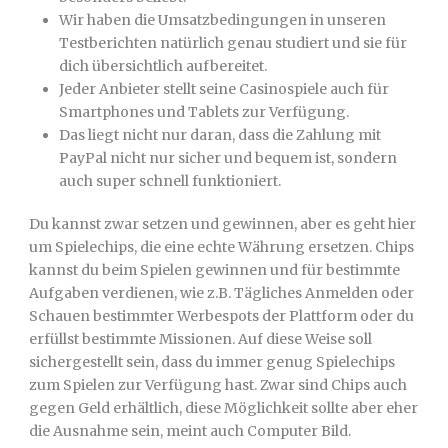
Wir haben die Umsatzbedingungen in unseren
Testberichten natürlich genau studiert und sie für
dich übersichtlich aufbereitet.
Jeder Anbieter stellt seine Casinospiele auch für
Smartphones und Tablets zur Verfügung.
Das liegt nicht nur daran, dass die Zahlung mit
PayPal nicht nur sicher und bequem ist, sondern
auch super schnell funktioniert.
Du kannst zwar setzen und gewinnen, aber es geht hier
um Spielechips, die eine echte Währung ersetzen. Chips
kannst du beim Spielen gewinnen und für bestimmte
Aufgaben verdienen, wie z.B. Tägliches Anmelden oder
Schauen bestimmter Werbespots der Plattform oder du
erfüllst bestimmte Missionen. Auf diese Weise soll
sichergestellt sein, dass du immer genug Spielechips
zum Spielen zur Verfügung hast. Zwar sind Chips auch
gegen Geld erhältlich, diese Möglichkeit sollte aber eher
die Ausnahme sein, meint auch Computer Bild.