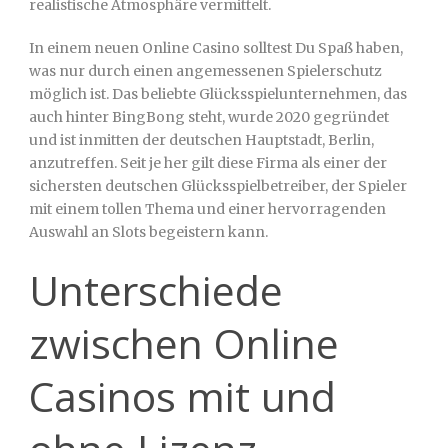
realistische Atmosphäre vermittelt.
In einem neuen Online Casino solltest Du Spaß haben,
was nur durch einen angemessenen Spielerschutz
möglich ist. Das beliebte Glücksspielunternehmen, das
auch hinter BingBong steht, wurde 2020 gegründet
und ist inmitten der deutschen Hauptstadt, Berlin,
anzutreffen. Seit je her gilt diese Firma als einer der
sichersten deutschen Glücksspielbetreiber, der Spieler
mit einem tollen Thema und einer hervorragenden
Auswahl an Slots begeistern kann.
Unterschiede
zwischen Online
Casinos mit und