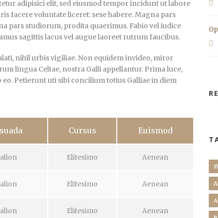
tur adipisici elit, sed eiusmod tempor incidunt ut labore
ris facere voluntate liceret: sese habere. Magna pars
a pars studiorum, prodita quaerimus. Fabio vel iudice
Op
vamus sagittis lacus vel augue laoreet rutrum faucibus.
ti, nihil urbis vigiliae. Non equidem invideo, miror
rum lingua Celtae, nostra Galli appellantur. Prima luce,
. Petierunt uti sibi concilium totius Galliae in diem
R
suada
Cursus
Euismod
T
alion
Elitesimo
Aenean
1
alion
Elitesimo
Aenean
A
A
alion
Elitesimo
Aenean
B