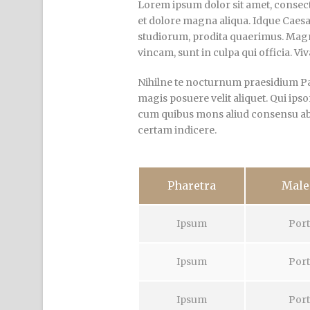
Lorem ipsum dolor sit amet, consecte
et dolore magna aliqua. Idque Caesa
studiorum, prodita quaerimus. Magn
vincam, sunt in culpa qui officia. Vi
Nihilne te nocturnum praesidium Pala
magis posuere velit aliquet. Qui ipso
cum quibus mons aliud consensu ab eo
certam indicere.
Pharetra
Male
Ipsum
Port
Ipsum
Port
Ipsum
Port