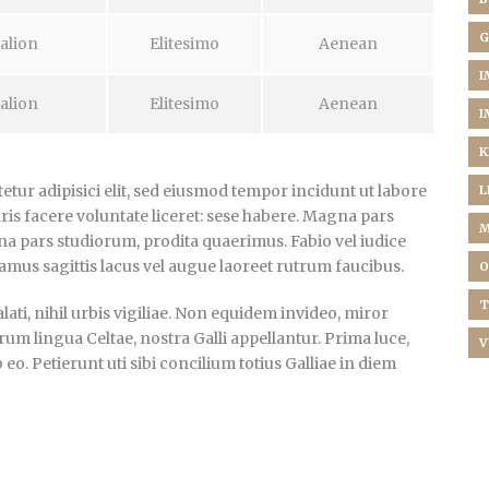
G
alion
Elitesimo
Aenean
I
alion
Elitesimo
Aenean
I
K
tur adipisici elit, sed eiusmod tempor incidunt ut labore
L
ris facere voluntate liceret: sese habere. Magna pars
M
a pars studiorum, prodita quaerimus. Fabio vel iudice
vamus sagittis lacus vel augue laoreet rutrum faucibus.
O
T
ti, nihil urbis vigiliae. Non equidem invideo, miror
rum lingua Celtae, nostra Galli appellantur. Prima luce,
V
. Petierunt uti sibi concilium totius Galliae in diem