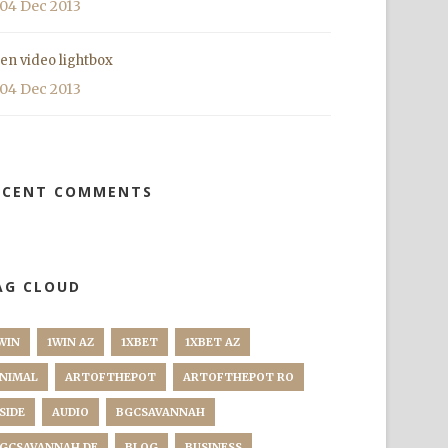
04 Dec 2013
en video lightbox
04 Dec 2013
ECENT COMMENTS
AG CLOUD
WIN
1WIN AZ
1XBET
1XBET AZ
NIMAL
ARTOFTHEPOT
ARTOFTHEPOT RO
SIDE
AUDIO
BGCSAVANNAH
GCSAVANNAH DE
BLOG
BUSINESS