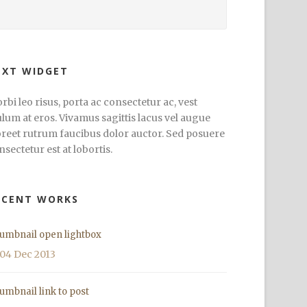
EXT WIDGET
rbi leo risus, porta ac consectetur ac, vest
ulum at eros. Vivamus sagittis lacus vel augue
oreet rutrum faucibus dolor auctor. Sed posuere
nsectetur est at lobortis.
ECENT WORKS
umbnail open lightbox
04 Dec 2013
umbnail link to post