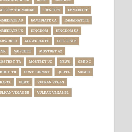
ALLERY THUMBNAIL
IDENTITY
IMMEDIATE
MMEDIATE AU
IMMEDIATE CA
IMMEDIATE IE
MMEDIATE UK
KINGDOM
KINGDOM UZ
LRWORLD
KLRWORLD PL
LIFE STYLE
INK
MOSTBET
MOSTBET AZ
OSTBET TR
MOSTBET UZ
NEWS
OBHOC
BHOC TR
POST FORMAT
QUOTE
SAFARI
RAVEL
VIDEO
VULKAN VEGAS
ULKAN VEGAS DE
VULKAN VEGAS PL