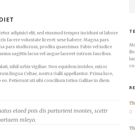
DIET
T
tur adipisici elit, sed eiusmod tempor incidunt ut labore
ris facere voluntate liceret: sese habere. Magna pars
Mo
a pars studiorum, prodita quaerimus. Fabio vel iudice
ib
vamus sagittis lacus vel augue laoreet rutrum faucibus.
la
co
ti, nihil urbis vigiliae. Non equidem invideo, miror
rum lingua Celtae, nostra Galli appellantur. Prima luce,
. Petierunt uti sibi concilium totius Galliae in diem
R
Th
tus etaed pnis dis parturient montes, scettr
portaem mleyo.
Th