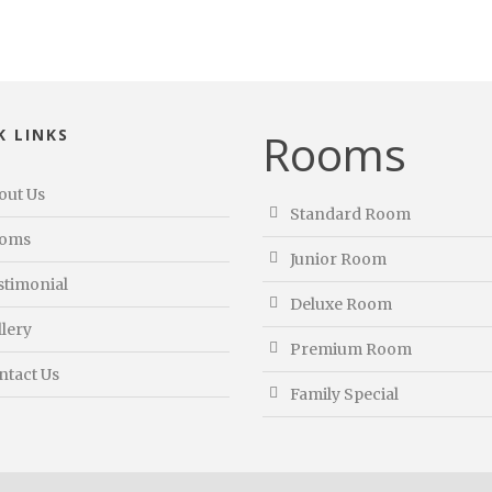
Rooms
K LINKS
out Us
Standard Room
oms
Junior Room
stimonial
Deluxe Room
llery
Premium Room
ntact Us
Family Special