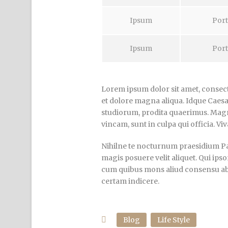
Ipsum
Port
Ipsum
Port
Lorem ipsum dolor sit amet, consecte
et dolore magna aliqua. Idque Caesa
studiorum, prodita quaerimus. Magn
vincam, sunt in culpa qui officia. Vi
Nihilne te nocturnum praesidium Pala
magis posuere velit aliquet. Qui ipso
cum quibus mons aliud consensu ab eo
certam indicere.
Blog
Life Style