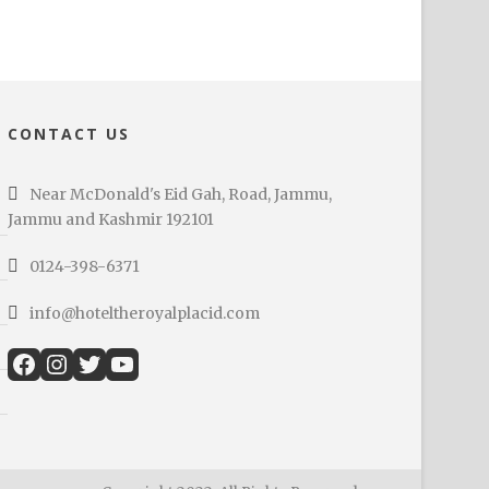
CONTACT US
Near McDonald's Eid Gah, Road, Jammu,
Jammu and Kashmir 192101
0124-398-6371
info@hoteltheroyalplacid.com
Facebook
Instagram
Twitter
YouTube