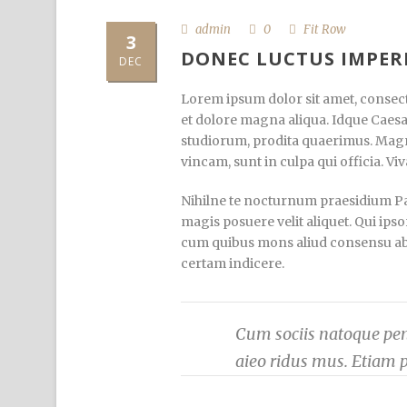
admin
0
Fit Row
3
DONEC LUCTUS IMPER
DEC
Lorem ipsum dolor sit amet, consecte
et dolore magna aliqua. Idque Caesa
studiorum, prodita quaerimus. Magn
vincam, sunt in culpa qui officia. Vi
Nihilne te nocturnum praesidium Pala
magis posuere velit aliquet. Qui ipso
cum quibus mons aliud consensu ab eo
certam indicere.
Cum sociis natoque pena
aieo ridus mus. Etiam 