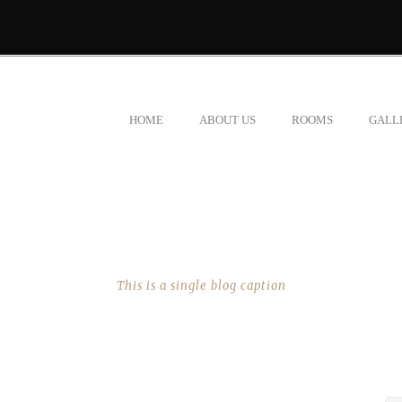
HOME
ABOUT US
ROOMS
GALL
SINGLE BLOG TITLE
This is a single blog caption