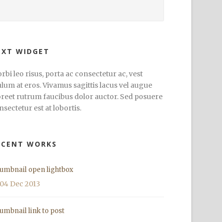
EXT WIDGET
rbi leo risus, porta ac consectetur ac, vest
ulum at eros. Vivamus sagittis lacus vel augue
oreet rutrum faucibus dolor auctor. Sed posuere
nsectetur est at lobortis.
ECENT WORKS
umbnail open lightbox
04 Dec 2013
umbnail link to post