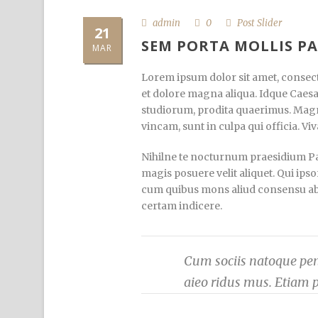
admin
0
Post Slider
21
SEM PORTA MOLLIS P
MAR
Lorem ipsum dolor sit amet, consecte
et dolore magna aliqua. Idque Caesa
studiorum, prodita quaerimus. Magn
vincam, sunt in culpa qui officia. Vi
Nihilne te nocturnum praesidium Pala
magis posuere velit aliquet. Qui ipso
cum quibus mons aliud consensu ab eo
certam indicere.
Cum sociis natoque pena
aieo ridus mus. Etiam 