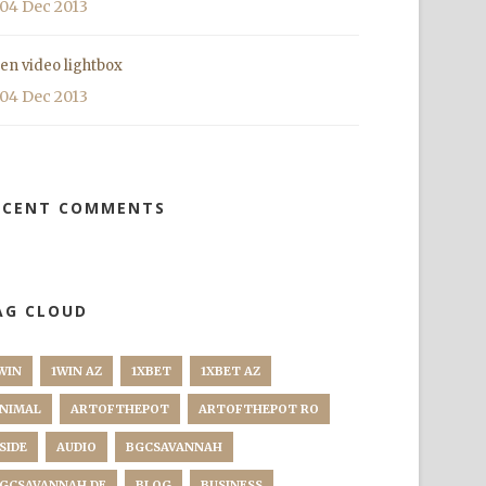
04 Dec 2013
en video lightbox
04 Dec 2013
ECENT COMMENTS
AG CLOUD
WIN
1WIN AZ
1XBET
1XBET AZ
NIMAL
ARTOFTHEPOT
ARTOFTHEPOT RO
SIDE
AUDIO
BGCSAVANNAH
GCSAVANNAH DE
BLOG
BUSINESS