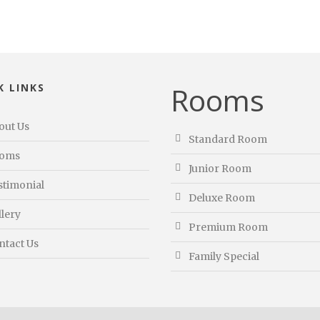
Rooms
K LINKS
out Us
Standard Room
oms
Junior Room
stimonial
Deluxe Room
llery
Premium Room
ntact Us
Family Special