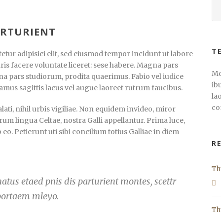
ARTURIENT
T
tur adipisici elit, sed eiusmod tempor incidunt ut labore
ris facere voluntate liceret: sese habere. Magna pars
Mo
a pars studiorum, prodita quaerimus. Fabio vel iudice
ib
vamus sagittis lacus vel augue laoreet rutrum faucibus.
la
co
ti, nihil urbis vigiliae. Non equidem invideo, miror
rum lingua Celtae, nostra Galli appellantur. Prima luce,
. Petierunt uti sibi concilium totius Galliae in diem
R
Th
tus etaed pnis dis parturient montes, scettr
portaem mleyo.
Th