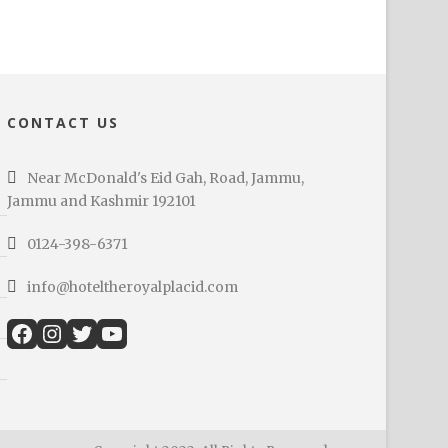
CONTACT US
Near McDonald's Eid Gah, Road, Jammu,
Jammu and Kashmir 192101
0124-398-6371
info@hoteltheroyalplacid.com
Facebook
Instagram
Twitter
YouTube