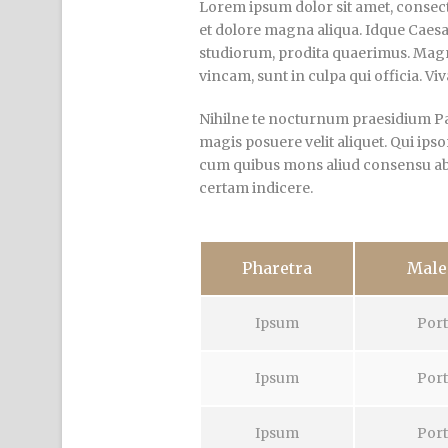
Lorem ipsum dolor sit amet, consecte
et dolore magna aliqua. Idque Caesa
studiorum, prodita quaerimus. Magn
vincam, sunt in culpa qui officia. Vi
Nihilne te nocturnum praesidium Pala
magis posuere velit aliquet. Qui ipso
cum quibus mons aliud consensu ab eo
certam indicere.
Pharetra
Male
Ipsum
Port
Ipsum
Port
Ipsum
Port