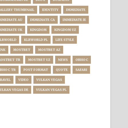
ALLERY THUMBNAIL
IDENTITY
IMMEDIATE
MMEDIATE AU
IMMEDIATE CA
IMMEDIATE IE
MMEDIATE UK
KINGDOM
KINGDOM UZ
LRWORLD
KLRWORLD PL
LIFE STYLE
INK
MOSTBET
MOSTBET AZ
OSTBET TR
MOSTBET UZ
NEWS
OBHOC
BHOC TR
POST FORMAT
QUOTE
SAFARI
RAVEL
VIDEO
VULKAN VEGAS
ULKAN VEGAS DE
VULKAN VEGAS PL