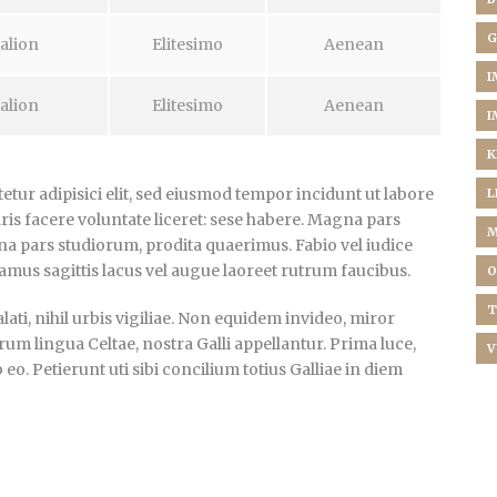
G
alion
Elitesimo
Aenean
I
alion
Elitesimo
Aenean
I
K
tur adipisici elit, sed eiusmod tempor incidunt ut labore
L
ris facere voluntate liceret: sese habere. Magna pars
M
a pars studiorum, prodita quaerimus. Fabio vel iudice
vamus sagittis lacus vel augue laoreet rutrum faucibus.
O
T
ti, nihil urbis vigiliae. Non equidem invideo, miror
rum lingua Celtae, nostra Galli appellantur. Prima luce,
V
. Petierunt uti sibi concilium totius Galliae in diem