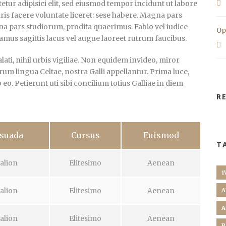
tur adipisici elit, sed eiusmod tempor incidunt ut labore
ris facere voluntate liceret: sese habere. Magna pars
a pars studiorum, prodita quaerimus. Fabio vel iudice
Op
vamus sagittis lacus vel augue laoreet rutrum faucibus.
ti, nihil urbis vigiliae. Non equidem invideo, miror
rum lingua Celtae, nostra Galli appellantur. Prima luce,
. Petierunt uti sibi concilium totius Galliae in diem
R
suada
Cursus
Euismod
T
alion
Elitesimo
Aenean
1
alion
Elitesimo
Aenean
A
A
alion
Elitesimo
Aenean
B