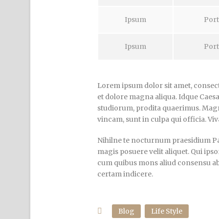
Ipsum
Port
Ipsum
Port
Lorem ipsum dolor sit amet, consecte
et dolore magna aliqua. Idque Caesa
studiorum, prodita quaerimus. Magn
vincam, sunt in culpa qui officia. Vi
Nihilne te nocturnum praesidium Pala
magis posuere velit aliquet. Qui ipso
cum quibus mons aliud consensu ab eo
certam indicere.
Blog
Life Style