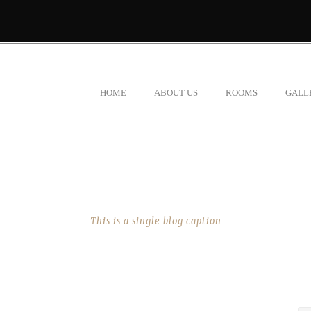
HOME
ABOUT US
ROOMS
GALL
SINGLE BLOG TITLE
This is a single blog caption