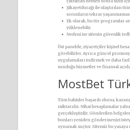
çıktıktan hemen sonra sizin için
Şikayetdurağı ile ulaştırılan tü
sorunların tekrar yaşanmaması
Ek olarak, bu tür programlar an
yüklenebilir.
Nedeni ise sitenin güvenlik tedb
Üst panelde, ziyaretçiler kişisel he
görebilirler. Ayrıca güncel promosyo
uygulamaları indirmek ve daha fazl
sunduğu hizmetler ve finansal açıda
MostBet Türk
Tüm bahisler başarılı olursa, kazanç
miktarıdır. Nihai hesaplamalar yal
gerçekleştirilir. Gönderilen belgele
bunları yeniden göndermenizi isteye
oynamak suçtur. Sitemiz bu yasaya 