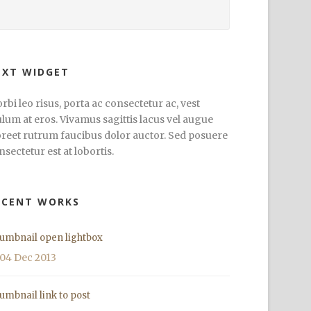
EXT WIDGET
rbi leo risus, porta ac consectetur ac, vest
ulum at eros. Vivamus sagittis lacus vel augue
oreet rutrum faucibus dolor auctor. Sed posuere
nsectetur est at lobortis.
ECENT WORKS
umbnail open lightbox
04 Dec 2013
umbnail link to post