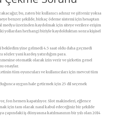
akacağız; bu, zaten bir kullanıcı adınız ve şifreniz yoksa
meye benzer şekilde, birkaç ödeme sistemi için hesaptan
 medya üzerinden kaydolmak için siteye verilere erişim
aki yollardan herhangi biriyle kaydolduktan sonra kişisel
i bekledim yine gelmedi 4.5 saat oldu daha geçmedi
nı sözler yani kardeş yatırdığım para.
lenmesine otomatik olarak izin verir ve şirketin genel
u onaylar.
etinin tüm oyuncuları ve kullanıcıları için mevcut tüm
lduğunca uygun hale getirmek için 25 dil seçenek
yor, fon hemen kapatılıyor. Slot makineleri, eğlence
ak için tam olarak nasıl kabul edeceğiniz bir şekilde
ya çapındaki iş dünyasına katılmasının bir yılı olan 2014