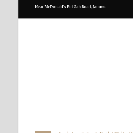
Near McDonald's Eid Gah Road, Jammu.