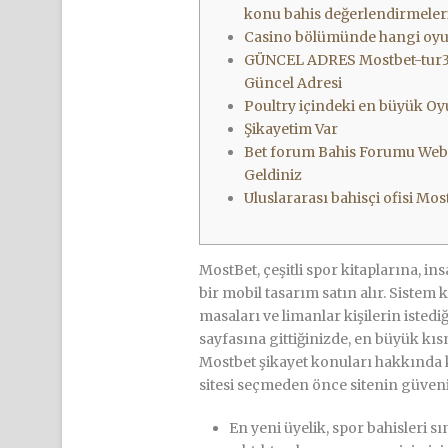
konu bahis değerlendirmeler
Casino bölümünde hangi oyu
GÜNCEL ADRES Mostbet-tur3 
Güncel Adresi
Poultry içindeki en büyük Oy
Şikayetim Var
Bet forum Bahis Forumu Web 
Geldiniz
Uluslararası bahisçi ofisi Mos
MostBet, çeşitli spor kitaplarına, i
bir mobil tasarım satın alır. Siste
masaları ve limanlar kişilerin istedi
sayfasına gittiğinizde, en büyük k
Mostbet şikayet konuları hakkında 
sitesi seçmeden önce sitenin güveni
En yeni üyelik, spor bahisleri 