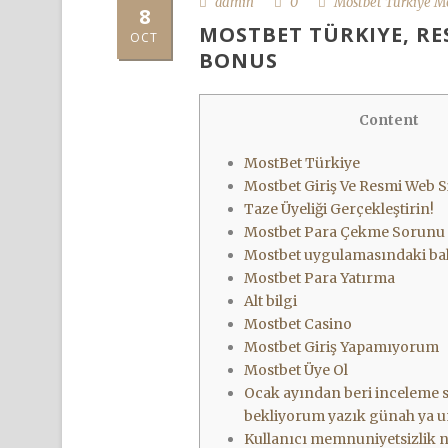
admin
0
Mostbet Türkiye Mo
8
MOSTBET TÜRKIYE, RES
OCT
BONUS
Content
MostBet Türkiye
Mostbet Giriş Ve Resmi Web S
Taze Üyeliği Gerçekleştirin!
Mostbet Para Çekme Sorunu
Mostbet uygulamasındaki bahi
Mostbet Para Yatırma
Alt bilgi
Mostbet Casino
Mostbet Giriş Yapamıyorum
Mostbet Üye Ol
Ocak ayından beri inceleme
bekliyorum yazık günah ya 
Kullanıcı memnuniyetsizlik n