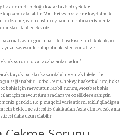
p ilk durumda olduğu kadar hızlı bir şekilde
 kapsamlı olacaktır. Mostbet web sitesine kaydolmak,
rını izleme, canlı casino oynama fırsatına erişmenizi
 bonuslar alabileceksiniz.
n bazi mafyavari guclu para babasi kisiler ortaklik aliyor.
rayüzü sayesinde sahip olmak istediğiniz taze
 teknik sorunmu var acaba anlamadım?
ak büyük paralar kazanılabilir ve ufak hileler ile
in sağlanabilir. Futbol, ​​tenis, hokey, basketbol, ​​ufc, boks
por bahis için mevcuttur. Mobil sürüm, Mostbet bahis
ıları için mevcut tüm araçlara ve özelliklere sahiptir.
eçmeniz gerekir. Ko’p muqobil variantlarni taklif qiladigan
ğu için bekletme süresi 15 dakikadan fazla olmayacak ama
süresi daha uzun olabilir.
a Çekme Sorunu