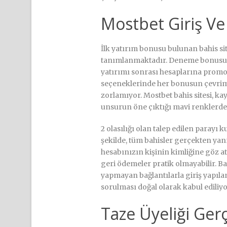
Mostbet Giriş Ve
İlk yatırım bonusu bulunan bahis si
tanımlanmaktadır. Deneme bonusu b
yatırımı sonrası hesaplarına promo
seçeneklerinde her bonusun çevrim ş
zorlamıyor. Mostbet bahis sitesi, k
unsurun öne çıktığı mavi renklerde 
2 olasılığı olan talep edilen parayı
şekilde, tüm bahisler gerçekten ya
hesabınızın kişinin kimliğine göz a
geri ödemeler pratik olmayabilir. B
yapmayan bağlantılarla giriş yapıla
sorulması doğal olarak kabul ediliyo
Taze Üyeliği Gerç