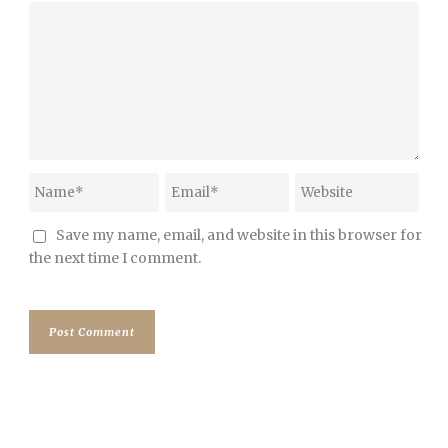
Save my name, email, and website in this browser for
the next time I comment.