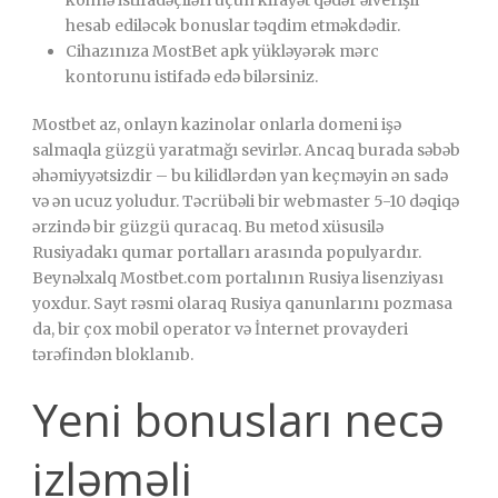
hesab ediləcək bonuslar təqdim etməkdədir.
Cihazınıza MostBet apk yükləyərək mərc
kontorunu istifadə edə bilərsiniz.
Mostbet az, onlayn kazinolar onlarla domeni işə
salmaqla güzgü yaratmağı sevirlər. Ancaq burada səbəb
əhəmiyyətsizdir – bu kilidlərdən yan keçməyin ən sadə
və ən ucuz yoludur. Təcrübəli bir webmaster 5-10 dəqiqə
ərzində bir güzgü quracaq. Bu metod xüsusilə
Rusiyadakı qumar portalları arasında populyardır.
Beynəlxalq Mostbet.com portalının Rusiya lisenziyası
yoxdur. Sayt rəsmi olaraq Rusiya qanunlarını pozmasa
da, bir çox mobil operator və İnternet provayderi
tərəfindən bloklanıb.
Yeni bonusları necə
izləməli