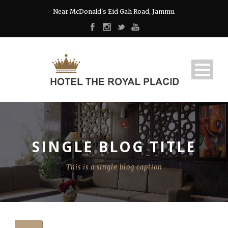
Near McDonald's Eid Gah Road, Jammu.
SINGLE BLOG TITLE
This is a single blog caption