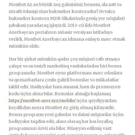
Mostbet Az ən böyük xoş gəlmisiniz bonusu, əla xətt və
sürətli ödənişi olan bukmeker kontorudur! Əvvəlcə
bukmeker kontoru MDB ölkələrində geniş yer nöqtələri
şəbəkəsi yaradaraq işləyirdi. 2013-cü ildə Mostbet
Azerbaycan portalının müasir versiyası istifadəyə
verildi, Mostbet Azerbaycan idmana onlayn mərc etmək
mümkün oldu.
Hər bir şirkət mümkün qədər çox müştəri cəlb etməyə
çalışır və ən təsirli marketinq vasitələrindən biri bonus
proqramıdır. Mostbet oyun platforması mərc edənlərə
və qumarbazlara çoxlu gəlirli bonuslar və mükafatlar
təklif edir. Hədiyyələr həm əmanət, həm də promosyon
kodu üçün alına bilər. Bonuslar almağa başlamaq
https://mostbet-azer.xyz/mobile/
üçün qeydiyyatdan
keçdikdən sonra Mostbet Az giriş olmaq kifayətdir.
Bonus proqramı yeni gələnlər və daimi müştərilər üçün
hədiyyələr təqdim edir, əlavə olaraq hər kəs loyallıq
proqramının üzvü ola bilər. Müəyyən edilmiş vaxt