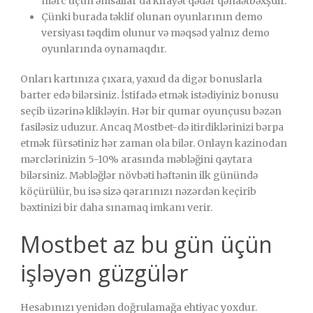
mərc üçün əmsallar da kifayət qədər qənaətbəxşdir.
Çünki burada təklif olunan oyunlarının demo
versiyası təqdim olunur və məqsəd yalnız demo
oyunlarında oynamaqdır.
Onları kartınıza çıxara, yaxud da digər bonuslarla
barter edə bilərsiniz. İstifadə etmək istədiyiniz bonusu
seçib üzərinə klikləyin. Hər bir qumar oyunçusu bəzən
fasiləsiz uduzur. Ancaq Mostbet-də itirdiklərinizi bərpa
etmək fürsətiniz hər zaman ola bilər. Onlayn kazinodan
mərclərinizin 5-10% arasında məbləğini qaytara
bilərsiniz. Məbləğlər növbəti həftənin ilk günündə
köçürülür, bu isə sizə qərarınızı nəzərdən keçirib
bəxtinizi bir daha sınamaq imkanı verir.
Mostbet az bu gün üçün
işləyən güzgülər
Hesabınızı yenidən doğrulamağa ehtiyac yoxdur.