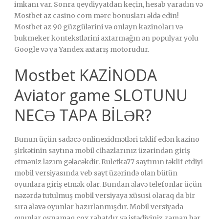
imkanı var. Sonra qeydiyyatdan keçin, hesab yaradın və
Mostbet az casino com mərc bonusları əldə edin!
Mostbet az 90 güzgülərini və onlayn kazinoları və
bukmeker kontekstlərini axtarmağın ən populyar yolu
Google və ya Yandex axtarış motorudur.
Mostbet KAZİNODA
Aviator game SLOTUNU
NECƏ TAPA BİLƏR?
Bunun üçün sadəcə onlinexidmətləri təklif edən kazino
şirkətinin saytına mobil cihazlarınız üzərindən giriş
etməniz lazım gələcəkdir. Ruletka77 saytının təklif etdiyi
mobil versiyasında veb sayt üzərində olan bütün
oyunlara giriş etmək olar. Bundan əlavə telefonlar üçün
nəzərdə tutulmuş mobil versiyaya xüsusi olaraq da bir
sıra əlavə oyunlar hazırlanmışdır. Mobil versiyada
oyunlar oynamaq çox rahatdır və istədiyiniz zaman hər