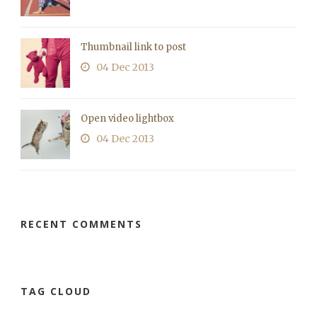
Thumbnail link to post
04 Dec 2013
Open video lightbox
04 Dec 2013
RECENT COMMENTS
TAG CLOUD