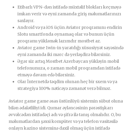
Etibarlı VPN-dən istifadə müxtəlif blokları keçməyə
imkan verir və eyni zamanda giriş məlumatlarınızı
saxlayır.
Android və ya iOS üçün Aviator proqramını endirin
Slotu smartfonda oynamaq olar və bunun üçün
proqramı yükləmək lazımdır mostbet az.
Aviator game 1win-in yaratdığı xüsusiyyət sayəsində
eyni zamanda iki mərc də yerləşdirə bilərsiniz.
Əgər siz artıq Mostbet Azerbaycan yükləyin mobil
telefonunuza, o zaman mobil proqramdan istifadə
etməyə davam edə bilərsiniz.
Olar İnternetdə təqdim olunan heç bir sxem və ya
strategiya 100% nəticəyə zəmanət verə bilməz.
Aviator game game əsas üstünlüyü sistemin sübut oluna
bilən ədalətliliyi idi. Qumar əyləncəsinin pərəstişkarı
əvvəlcədən istifadəçi adı və şifrə ilə tanış olmalıdır. O, bu
məlumatlardan şəxsi kompüter və ya telefon vasitəsilə
onlayn kazino sisteminə daxil olmaq üçün istifadə