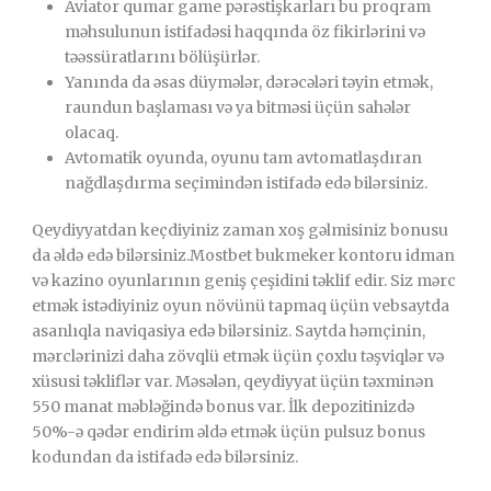
Aviator qumar game pərəstişkarları bu proqram
məhsulunun istifadəsi haqqında öz fikirlərini və
təəssüratlarını bölüşürlər.
Yanında da əsas düymələr, dərəcələri təyin etmək,
raundun başlaması və ya bitməsi üçün sahələr
olacaq.
Avtomatik oyunda, oyunu tam avtomatlaşdıran
nağdlaşdırma seçimindən istifadə edə bilərsiniz.
Qeydiyyatdan keçdiyiniz zaman xoş gəlmisiniz bonusu
da əldə edə bilərsiniz.Mostbet bukmeker kontoru idman
və kazino oyunlarının geniş çeşidini təklif edir. Siz mərc
etmək istədiyiniz oyun növünü tapmaq üçün vebsaytda
asanlıqla naviqasiya edə bilərsiniz. Saytda həmçinin,
mərclərinizi daha zövqlü etmək üçün çoxlu təşviqlər və
xüsusi təkliflər var. Məsələn, qeydiyyat üçün təxminən
550 manat məbləğində bonus var. İlk depozitinizdə
50%-ə qədər endirim əldə etmək üçün pulsuz bonus
kodundan da istifadə edə bilərsiniz.