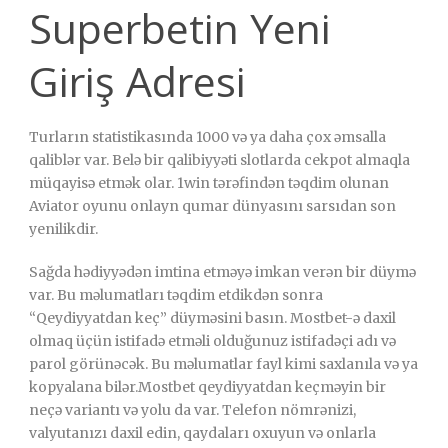
Superbetin Yeni
Giriş Adresi
Turların statistikasında 1000 və ya daha çox əmsalla
qaliblər var. Belə bir qalibiyyəti slotlarda cekpot almaqla
müqayisə etmək olar. 1win tərəfindən təqdim olunan
Aviator oyunu onlayn qumar dünyasını sarsıdan son
yenilikdir.
Sağda hədiyyədən imtina etməyə imkan verən bir düymə
var. Bu məlumatları təqdim etdikdən sonra
“Qeydiyyatdan keç” düyməsini basın. Mostbet-ə daxil
olmaq üçün istifadə etməli olduğunuz istifadəçi adı və
parol görünəcək. Bu məlumatlar fayl kimi saxlanıla və ya
kopyalana bilər.Mostbet qeydiyyatdan keçməyin bir
neçə variantı və yolu da var. Telefon nömrənizi,
valyutanızı daxil edin, qaydaları oxuyun və onlarla