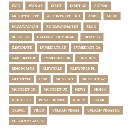
1WIN
1WIN AZ
1XBET
1XBET AZ
ANIMAL
ARTOFTHEPOT
ARTOFTHEPOT RO
ASIDE
AUDIO
BGCSAVANNAH
BGCSAVANNAH DE
BLOG
BUSINESS
GALLERY THUMBNAIL
IDENTITY
IMMEDIATE
IMMEDIATE AU
IMMEDIATE CA
IMMEDIATE IE
IMMEDIATE UK
KINGDOM
KINGDOM UZ
KLRWORLD
KLRWORLD PL
LIFE STYLE
LINK
MOSTBET
MOSTBET AZ
MOSTBET TR
MOSTBET UZ
NEWS
OBHOC
OBHOC TR
POST FORMAT
QUOTE
SAFARI
TRAVEL
VIDEO
VULKAN VEGAS
VULKAN VEGAS DE
VULKAN VEGAS PL