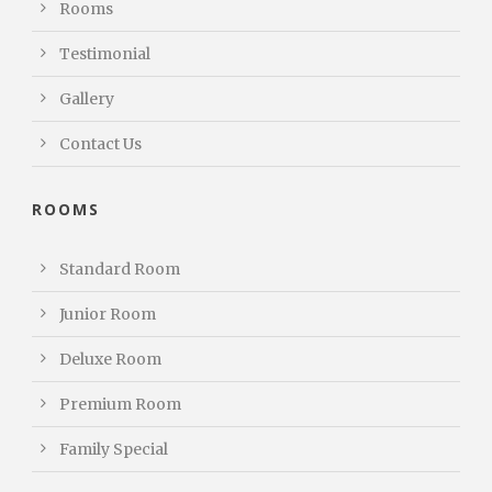
Rooms
Testimonial
Gallery
Contact Us
ROOMS
Standard Room
Junior Room
Deluxe Room
Premium Room
Family Special