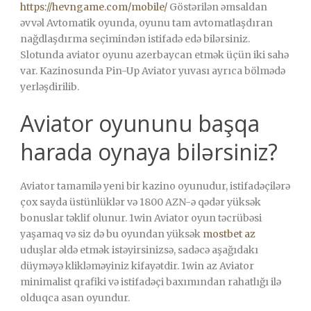
https://hevngame.com/mobile/
Göstərilən əmsaldan
əvvəl Avtomatik oyunda, oyunu tam avtomatlaşdıran
nağdlaşdırma seçimindən istifadə edə bilərsiniz.
Slotunda aviator oyunu azerbaycan etmək üçün iki sahə
var. Kazinosunda Pin-Up Aviator yuvası ayrıca bölmədə
yerləşdirilib.
Aviator oyununu başqa
harada oynaya bilərsiniz?
Aviator tamamilə yeni bir kazino oyunudur, istifadəçilərə
çox sayda üstünlüklər və 1800 AZN-ə qədər yüksək
bonuslar təklif olunur. 1win Aviator oyun təcrübəsi
yaşamaq və siz də bu oyundan yüksək
mostbet az
uduşlar əldə etmək istəyirsinizsə, sadəcə aşağıdakı
düyməyə klikləməyiniz kifayətdir. 1win az Aviator
minimalist qrafiki və istifadəçi baxımından rahatlığı ilə
olduqca asan oyundur.