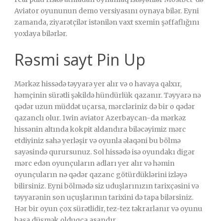
Aviator oyununun demo versiyasını oynaya bilər. Eyni
zamanda, ziyarətçilər istənilən vaxt sxemin şəffaflığını
yoxlaya bilərlər.
Rəsmi sayt Pin Up
Mərkəz hissədə təyyarə yer alır və o havaya qalxır,
həmçinin sürətli şəkildə hündürlük qazanır. Təyyarə nə
qədər uzun müddət uçarsa, mərcləriniz də bir o qədər
qazanclı olur. 1win aviator Azerbaycan-da mərkəz
hissənin altında kokpit aldandıra biləcəyimiz mərc
etdiyiniz sahə yerləşir və oyunla əlaqəni bu bölmə
sayəsində qurursunuz. Sol hissədə isə oyundakı digər
mərc edən oyunçuların adları yer alır və həmin
oyunçuların nə qədər qazanc götürdüklərini izləyə
bilirsiniz. Eyni bölmədə siz uduşlarınızın tarixçəsini və
təyyarənin son uçuşlarının tarixini də tapa bilərsiniz.
Hər bir oyun çox sürətlidir, tez-tez təkrarlanır və oyunu
başa düşmək olduqca asandır.