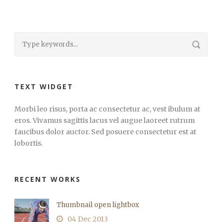
TEXT WIDGET
Morbi leo risus, porta ac consectetur ac, vest ibulum at
eros. Vivamus sagittis lacus vel augue laoreet rutrum
faucibus dolor auctor. Sed posuere consectetur est at
lobortis.
RECENT WORKS
Thumbnail open lightbox
04 Dec 2013