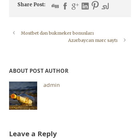
Share Post:
Mostbet dən bukmeker bonusları
Azərbaycan mərc saytı
ABOUT POST AUTHOR
admin
Leave a Reply