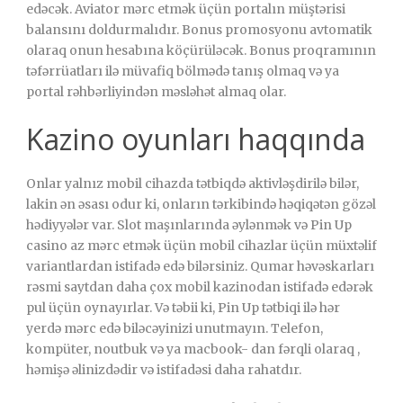
edəcək. Aviator mərc etmək üçün portalın müştərisi
balansını doldurmalıdır. Bonus promosyonu avtomatik
olaraq onun hesabına köçürüləcək. Bonus proqramının
təfərrüatları ilə müvafiq bölmədə tanış olmaq və ya
portal rəhbərliyindən məsləhət almaq olar.
Kazino oyunları haqqında
Onlar yalnız mobil cihazda tətbiqdə aktivləşdirilə bilər,
lakin ən əsası odur ki, onların tərkibində həqiqətən gözəl
hədiyyələr var. Slot maşınlarında əylənmək və Pin Up
casino az mərc etmək üçün mobil cihazlar üçün müxtəlif
variantlardan istifadə edə bilərsiniz. Qumar həvəskarları
rəsmi saytdan daha çox mobil kazinodan istifadə edərək
pul üçün oynayırlar. Və təbii ki, Pin Up tətbiqi ilə hər
yerdə mərc edə biləcəyinizi unutmayın. Telefon,
kompüter, noutbuk və ya macbook- dan fərqli olaraq ,
həmişə əlinizdədir və istifadəsi daha rahatdır.