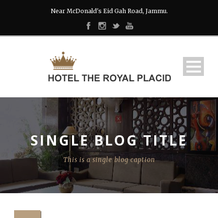
Near McDonald's Eid Gah Road, Jammu.
SINGLE BLOG TITLE
This is a single blog caption