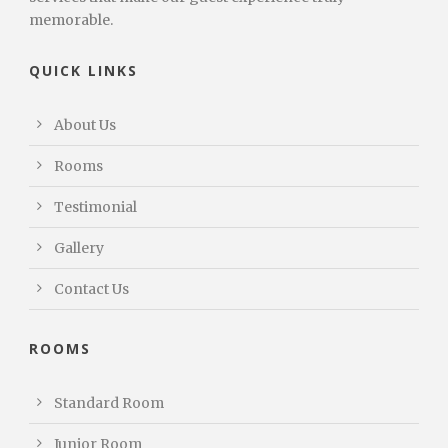
memorable.
QUICK LINKS
About Us
Rooms
Testimonial
Gallery
Contact Us
ROOMS
Standard Room
Junior Room