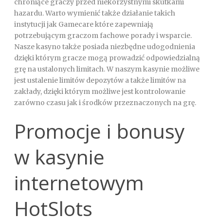
chroniące graczy przed niekorzystnymi skutkami
hazardu. Warto wymienić także działanie takich
instytucji jak Gamecare które zapewniają
potrzebującym graczom fachowe porady i wsparcie.
Nasze kasyno także posiada niezbędne udogodnienia
dzięki którym gracze mogą prowadzić odpowiedzialną
grę na ustalonych limitach. W naszym kasynie możliwe
jest ustalenie limitów depozytów a także limitów na
zakłady, dzięki którym możliwe jest kontrolowanie
zarówno czasu jak i środków przeznaczonych na grę.
Promocje i bonusy
w kasynie
internetowym
HotSlots