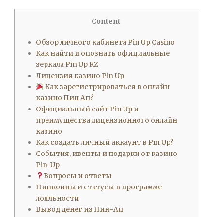
Content
Обзор личного кабинета Pin Up Casino
Как найти и опознать официальные
зеркала Pin Up KZ
Лицензия казино Pin Up
Как зарегистрироваться в онлайн
казино Пин Ап?
Официальный сайт Pin Up и
преимущества лицензионного онлайн
казино
Как создать личный аккаунт в Pin Up?
События, ивенты и подарки от казино
Pin-Up
Вопросы и ответы
Пинкоины и статусы в программе
лояльности
Вывод денег из Пин-Ап