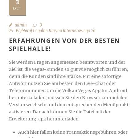
3
OCT
admin
0
Wybieraj Legalne Kasyno Internetowego 76
ERFAHRUNGEN VON DER BESTEN
SPIELHALLE!
Sie werden Fragen angemessen beantworten und der
Ziel ist, die Vegas-Kunden so gut wie möglich zu führen,
denn die Kunden sind ihre Stärke. Für eine sofortige
Antwort nutzen Sie am besten den Live-Chat oder
Telefonnummer. Um die Vulkan Vegas App für Android
herunterzuladen, müssen Sie den Browser zur mobilen
Version wechseln und den entsprechenden Menüpunkt
aktivieren. Danach können Sie die Datei mit der
Erweiterung .apk herunterladen.
Auch hier fallen keine Transaktionsgebühren oder