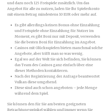
und dazu noch 125 Freispiele zusätzlich. Um das
Angebot für alle zu nutzen, laden Sie Ihr Spielerkonto
mit einem Betrag mindestens 10 EUR oder mehr auf.
Es gibt allerdings keinen Bonus ohne Einzahlung
und Freispiele ohne Einzahlung für Nutzer im
Moment, es gibt Boni nur mit Deposit, verwenden
Sie die besten Boni für Einzahlung im Angebot.
Casinos mit Glücksspielen bieten manchmal solche
Angebote, aber trifft man so was wenig.
Egal wo auf der Welt Sie sich befinden, Sie können
das Team des Casinos ganz einfach über eine
dieser Methoden kontaktieren.
Nach der Registrierung der Anfrage beantwortet
Vulkan diese umgehend.
Diese sind auch schon angeboten – jede Menge
während dem Spiel.
Sie können den für Sie am besten geeigneten
Betrachtungswinkel wählen und immer wenn Sie