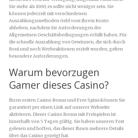
Sie mehr als 1000, es sollte nicht weniger sein. Sie
können jederzeit mit verschiedenen
Auszahlungsmethoden Geld vom Ihrem Konto
abheben, nachdem Sie Anforderungen der
Allgemeinen Geschäftsbedingungen erfüllt haben. Für
die schnelle Auszahlung von Gewinnen, die sich durch
Boni und noch Werbeaktionen erzielt wurden, gelten
besondere Anforderungen.
Warum bevorzugen
Gamer dieses Casino?
Ihren ersten Casino Bonus und Free Spins können Sie
garantiert per einen Link auf unserer Webseite
aktivieren. Dieser Casino Bonus mit Freispielen ist
innerhalb von 5 Tagen gültig. Sie haben unseren Test
gelesen und hoffen, das dieser Ihnen mehrere Details
über das Casino gezeigt hat.