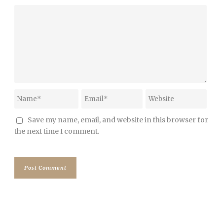
Save my name, email, and website in this browser for
the next time I comment.