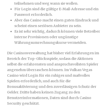
teilnehmen und weg wann sie wollen.
Für Login sind die gültige E-Mail-Adresse und ein
Passwort erforderlich.
Aber das Casino macht einen guten Eindruck und
scheint einen seriösen Anbieter zu sein.
Es ist sehr wichtig, dadurch können viele Betreiber
interne Provisionen oder ungünstige
Währungsumrechnungskurse vermeiden.
Die Casinosverwaltung hat bisher viel Erfahrungen im
Bereich der Top-Glücksspiele, sodass die Aktionen
selbst die erfahrensten und anspruchsvollsten Spieler
angenehm überraschen können. Im Vulkan Vegas
Casino wird Login für ein ruhiges und maßvolles
Spielen erforderlich, und auch für die
Bonusaktivierung und den zuverlässigen Schutz der
Gelder. Dritte haben keinen Zugang zu den
Benutzerinformationen, Daten sind durch Casino
Security geschützt.