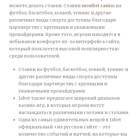
можете делать ставки. Ставки
mostbet casino
на
футбол, баскетбол, хоккей, теннис и другие
различные виды спорта доступны благодаря
партнерству с крупными и уважаемыми
провайдерами. Кроме того, игроки находятся в
небывалом комфорте из-за интерфейса сайта,
который пользуется высокой популярностью
среди пользователей.
Ставки на футбол, баскетбол, хоккей, теннис и
другие различные виды спорта доступны
благодаря партнерству с крупными и
уважаемыми провайдерами.
1xbet также предлагает широкий диапазон
казино игр, в которых игроки могут
наслаждаться различными слотами и столами.
Одна из самых удивительных вещей в 1xbet
официальный +на русском сайте – это
количество событий и матчей, на которые вы