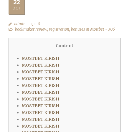
22
OCT
admin
0
bookmaker review, registration, bonuses in Mostbet - 306
Content
MOSTBET KIRISH
MOSTBET KIRISH
MOSTBET KIRISH
MOSTBET KIRISH
MOSTBET KIRISH
MOSTBET KIRISH
MOSTBET KIRISH
MOSTBET KIRISH
MOSTBET KIRISH
MOSTBET KIRISH
MOSTBET KIRISH