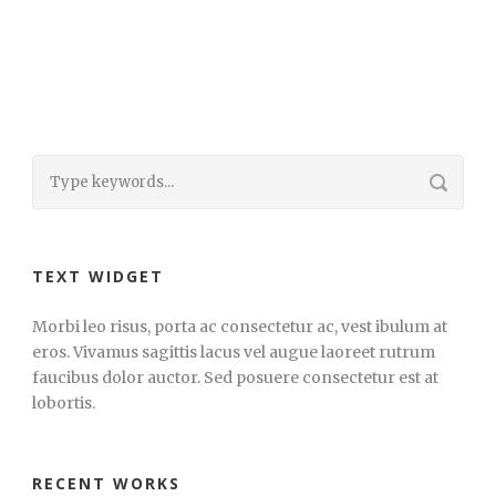
TEXT WIDGET
Morbi leo risus, porta ac consectetur ac, vest ibulum at
eros. Vivamus sagittis lacus vel augue laoreet rutrum
faucibus dolor auctor. Sed posuere consectetur est at
lobortis.
RECENT WORKS