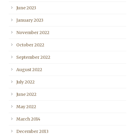
June 2023
January 2023
November 2022
October 2022
September 2022
August 2022
July 2022
June 2022
May 2022
March 2014
December 2013