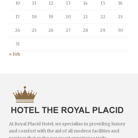
10
11
12
13
14
15
16
17
18
19
20
21
22
23
24
25
26
27
28
29
30
31
« Feb
At Royal Placid Hotel, we specialise in providing luxury
and comfort with the aid of all modern facilities and
services that make our guest experience truly