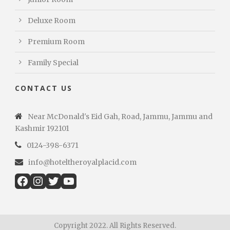
Deluxe Room
Premium Room
Family Special
CONTACT US
Near McDonald's Eid Gah, Road, Jammu, Jammu and
Kashmir 192101
0124-398-6371
info@hoteltheroyalplacid.com
Facebook
Instagram
Twitter
YouTube
Copyright 2022. All Rights Reserved.