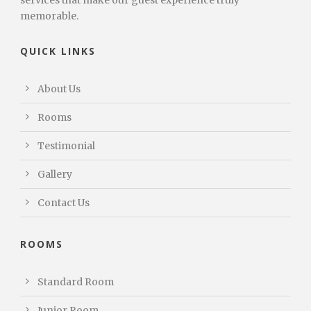
memorable.
QUICK LINKS
About Us
Rooms
Testimonial
Gallery
Contact Us
ROOMS
Standard Room
Junior Room