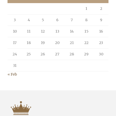
1
2
3
4
5
6
7
8
9
10
11
12
13
14
15
16
17
18
19
20
21
22
23
24
25
26
27
28
29
30
31
« Feb