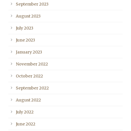
September 2023
August 2023
July 2023
June 2023
January 2023
November 2022
October 2022
September 2022
August 2022
July 2022
June 2022