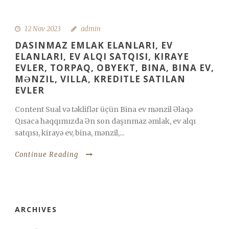
12 Nov 2023
admin
DASINMAZ EMLAK ELANLARI, EV
ELANLARI, EV ALQI SATQISI, KIRAYE
EVLER, TORPAQ, OBYEKT, BINA, BINA EV,
MƏNZIL, VILLA, KREDITLE SATILAN
EVLER
Content Sual və təkliflər üçün Bina ev mənzil Əlaqə
Qısaca haqqımızda Ən son daşınmaz əmlak, ev alqı
satqısı, kirayə ev, bina, mənzil,...
Continue Reading
ARCHIVES