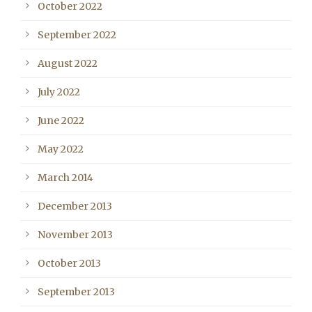
October 2022
September 2022
August 2022
July 2022
June 2022
May 2022
March 2014
December 2013
November 2013
October 2013
September 2013